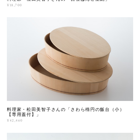
¥18,700
料理家・松田美智子さんの「さわら楕円の飯台（小）
【専用蓋付】」
¥42,460