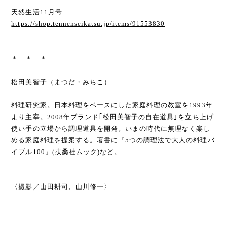
天然生活11月号
https://shop.tennenseikatsu.jp/items/91553830
＊ ＊ ＊
松田美智子（まつだ・みちこ）
料理研究家。日本料理をベースにした家庭料理の教室を1993年
より主宰。2008年ブランド｢松田美智子の自在道具｣を立ち上げ
使い手の立場から調理道具を開発。いまの時代に無理なく楽し
める家庭料理を提案する。著書に『5つの調理法で大人の料理バ
イブル100』(扶桑社ムック)など。
〈撮影／山田耕司、山川修一〉