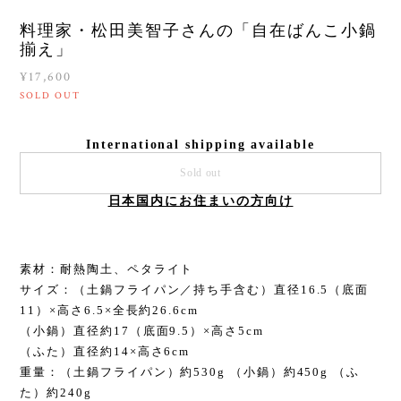
料理家・松田美智子さんの「自在ばんこ小鍋
揃え」
¥17,600
SOLD OUT
International shipping available
Sold out
日本国内にお住まいの方向け
素材：耐熱陶土、ペタライト
サイズ：（土鍋フライパン／持ち手含む）直径16.5（底面
11）×高さ6.5×全長約26.6cm
（小鍋）直径約17（底面9.5）×高さ5cm
（ふた）直径約14×高さ6cm
重量：（土鍋フライパン）約530g （小鍋）約450g （ふ
た）約240g