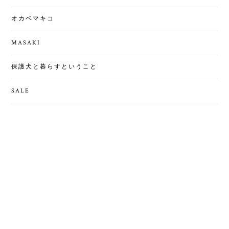
オカベマキコ
MASAKI
保護犬と暮らすということ
SALE